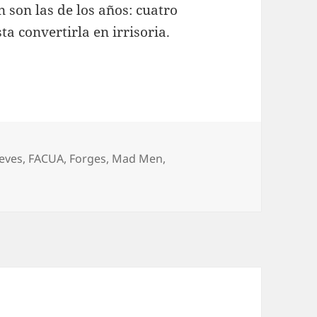
 son las de los años: cuatro
a convertirla en irrisoria.
uetas
ueves
,
FACUA
,
Forges
,
Mad Men
,