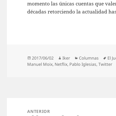
momento las únicas cuentas que valen
décadas retorciendo la actualidad hast
Publicado
Autor
Categorías
Etiq
2017/06/02
Iker
Columnas
El J
el
Manuel Moix
,
Netflix
,
Pablo Iglesias
,
Twitter
Navegación
de
ANTERIOR