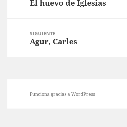
El huevo de Iglesias
entradas
Entrada
anterior:
SIGUIENTE
Agur, Carles
Entrada
siguiente:
Funciona gracias a WordPress