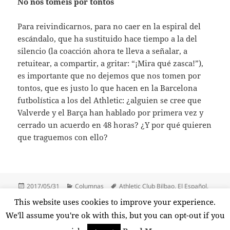
No nos toméis por tontos
Para reivindicarnos, para no caer en la espiral del
escándalo, que ha sustituido hace tiempo a la del
silencio (la coacción ahora te lleva a señalar, a
retuitear, a compartir, a gritar: “¡Mira qué zasca!”),
es importante que no dejemos que nos tomen por
tontos, que es justo lo que hacen en la Barcelona
futbolística a los del Athletic: ¿alguien se cree que
Valverde y el Barça han hablado por primera vez y
cerrado un acuerdo en 48 horas? ¿Y por qué quieren
que traguemos con ello?
Publicado
Categorías
Etiquetas
2017/05/31
Columnas
Athletic Club Bilbao
,
El Español
,
el
Ernesto Valverde
,
FC Barcelona
,
InfoLibre
,
Javier Vizcaíno
,
Josu
This website uses cookies to improve your experience.
Urrutia
,
Manuel Moix
,
Pablo Iglesias
,
Pedro J. Ramírez
,
Twitter
We'll assume you're ok with this, but you can opt-out if you