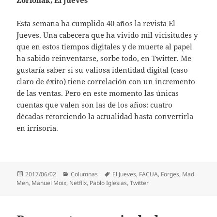
Esta semana ha cumplido 40 años la revista El
Jueves. Una cabecera que ha vivido mil vicisitudes y
que en estos tiempos digitales y de muerte al papel
ha sabido reinventarse, sorbe todo, en Twitter. Me
gustaría saber si su valiosa identidad digital (caso
claro de éxito) tiene correlación con un incremento
de las ventas. Pero en este momento las únicas
cuentas que valen son las de los años: cuatro
décadas retorciendo la actualidad hasta convertirla
en irrisoria.
Publicado
Categorías
Etiquetas
2017/06/02
Columnas
El Jueves
,
FACUA
,
Forges
,
Mad
el
Men
,
Manuel Moix
,
Netflix
,
Pablo Iglesias
,
Twitter