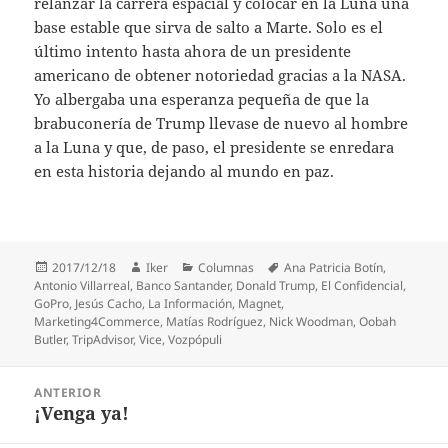
relanzar la carrera espacial y colocar en la Luna una
base estable que sirva de salto a Marte. Solo es el
último intento hasta ahora de un presidente
americano de obtener notoriedad gracias a la NASA.
Yo albergaba una esperanza pequeña de que la
brabuconería de Trump llevase de nuevo al hombre
a la Luna y que, de paso, el presidente se enredara
en esta historia dejando al mundo en paz.
Publicado
Autor
Categorías
Etiquetas
2017/12/18
Iker
Columnas
Ana Patricia Botín
,
el
Antonio Villarreal
,
Banco Santander
,
Donald Trump
,
El Confidencial
,
GoPro
,
Jesús Cacho
,
La Información
,
Magnet
,
Marketing4Commerce
,
Matías Rodríguez
,
Nick Woodman
,
Oobah
Butler
,
TripAdvisor
,
Vice
,
Vozpópuli
Navegación
ANTERIOR
de
¡Venga ya!
Entrada
entradas
anterior: