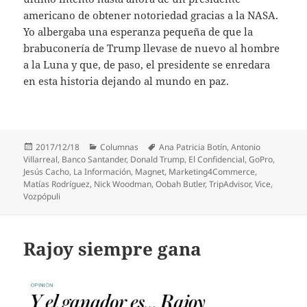
americano de obtener notoriedad gracias a la NASA.
Yo albergaba una esperanza pequeña de que la
brabuconería de Trump llevase de nuevo al hombre
a la Luna y que, de paso, el presidente se enredara
en esta historia dejando al mundo en paz.
Publicado
Categorías
Etiquetas
2017/12/18
Columnas
Ana Patricia Botín
,
Antonio
el
Villarreal
,
Banco Santander
,
Donald Trump
,
El Confidencial
,
GoPro
,
Jesús Cacho
,
La Información
,
Magnet
,
Marketing4Commerce
,
Matías Rodríguez
,
Nick Woodman
,
Oobah Butler
,
TripAdvisor
,
Vice
,
Vozpópuli
Rajoy siempre gana