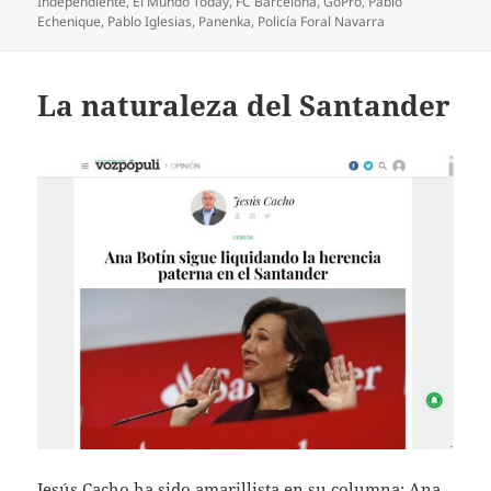
Independiente
,
El Mundo Today
,
FC Barcelona
,
GoPro
,
Pablo
Echenique
,
Pablo Iglesias
,
Panenka
,
Policía Foral Navarra
La naturaleza del Santander
Jesús Cacho ha sido amarillista en su columna: Ana