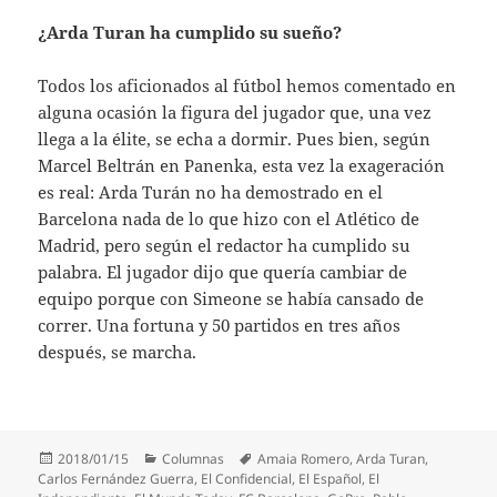
¿Arda Turan ha cumplido su sueño?
Todos los aficionados al fútbol hemos comentado en
alguna ocasión la figura del jugador que, una vez
llega a la élite, se echa a dormir. Pues bien, según
Marcel Beltrán en Panenka, esta vez la exageración
es real: Arda Turán no ha demostrado en el
Barcelona nada de lo que hizo con el Atlético de
Madrid, pero según el redactor ha cumplido su
palabra. El jugador dijo que quería cambiar de
equipo porque con Simeone se había cansado de
correr. Una fortuna y 50 partidos en tres años
después, se marcha.
Publicado
Categorías
Etiquetas
2018/01/15
Columnas
Amaia Romero
,
Arda Turan
,
el
Carlos Fernández Guerra
,
El Confidencial
,
El Español
,
El