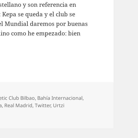
tellano y son referencia en
: Kepa se queda y el club se
del Mundial daremos por buenas
rmino como he empezado: bien
uetas
etic Club Bilbao
,
Bahía Internacional
,
a
,
Real Madrid
,
Twitter
,
Urtzi