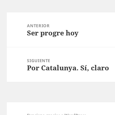
Navegación
de
ANTERIOR
Ser progre hoy
entradas
Entrada
anterior:
SIGUIENTE
Por Catalunya. Sí, claro
Entrada
siguiente: