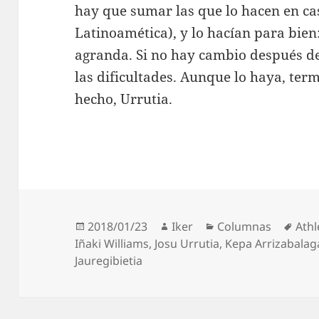
hay que sumar las que lo hacen en cas
Latinoamética), y lo hacían para bien
agranda. Si no hay cambio después 
las dificultades. Aunque lo haya, te
hecho, Urrutia.
Publicado
Autor
Categorías
Etiq
2018/01/23
Iker
Columnas
Athl
el
Iñaki Williams
,
Josu Urrutia
,
Kepa Arrizabalag
Jauregibietia