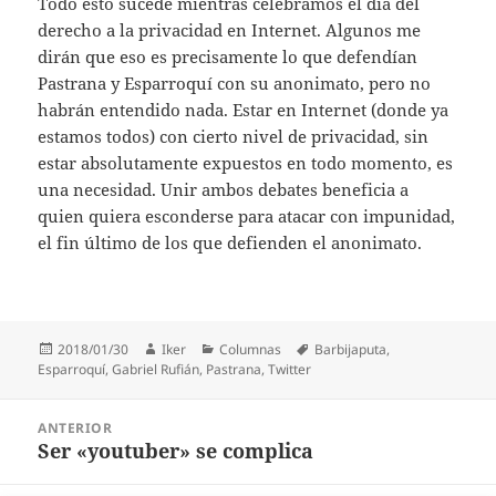
Todo esto sucede mientras celebramos el día del
derecho a la privacidad en Internet. Algunos me
dirán que eso es precisamente lo que defendían
Pastrana y Esparroquí con su anonimato, pero no
habrán entendido nada. Estar en Internet (donde ya
estamos todos) con cierto nivel de privacidad, sin
estar absolutamente expuestos en todo momento, es
una necesidad. Unir ambos debates beneficia a
quien quiera esconderse para atacar con impunidad,
el fin último de los que defienden el anonimato.
Publicado
Autor
Categorías
Etiquetas
2018/01/30
Iker
Columnas
Barbijaputa
,
el
Esparroquí
,
Gabriel Rufián
,
Pastrana
,
Twitter
Navegación
ANTERIOR
de
Ser «youtuber» se complica
Entrada
entradas
anterior: