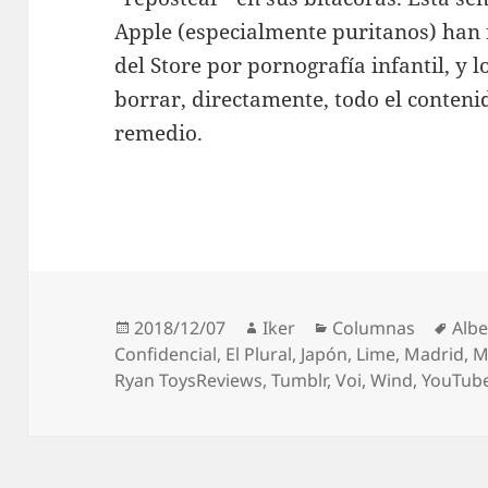
Apple (especialmente puritanos) han
del Store por pornografía infantil, y
borrar, directamente, todo el conteni
remedio.
Publicado
Autor
Categorías
Etiq
2018/12/07
Iker
Columnas
Albe
el
Confidencial
,
El Plural
,
Japón
,
Lime
,
Madrid
,
M
Ryan ToysReviews
,
Tumblr
,
Voi
,
Wind
,
YouTub