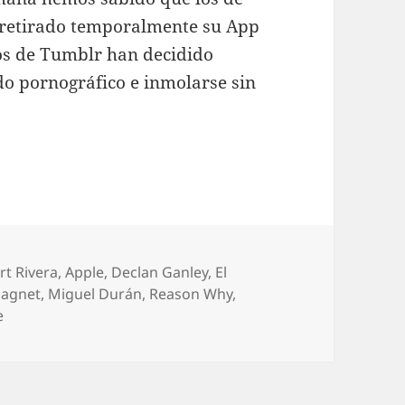
 retirado temporalmente su App
 los de Tumblr han decidido
do pornográfico e inmolarse sin
uetas
rt Rivera
,
Apple
,
Declan Ganley
,
El
agnet
,
Miguel Durán
,
Reason Why
,
e