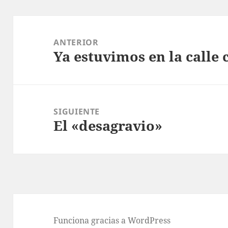
Navegación
de
ANTERIOR
Ya estuvimos en la calle 
entradas
Entrada
anterior:
SIGUIENTE
El «desagravio»
Entrada
siguiente:
Funciona gracias a WordPress