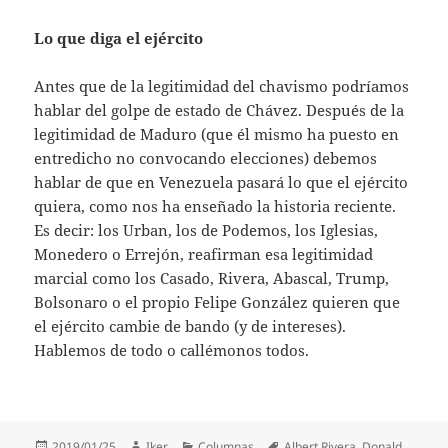
Lo que diga el ejército
Antes que de la legitimidad del chavismo podríamos
hablar del golpe de estado de Chávez. Después de la
legitimidad de Maduro (que él mismo ha puesto en
entredicho no convocando elecciones) debemos
hablar de que en Venezuela pasará lo que el ejército
quiera, como nos ha enseñado la historia reciente.
Es decir: los Urban, los de Podemos, los Iglesias,
Monedero o Errejón, reafirman esa legitimidad
marcial como los Casado, Rivera, Abascal, Trump,
Bolsonaro o el propio Felipe González quieren que
el ejército cambie de bando (y de intereses).
Hablemos de todo o callémonos todos.
Publicado
Autor
Categorías
Etiquetas
2019/01/25
Iker
Columnas
Albert Rivera
,
Donald