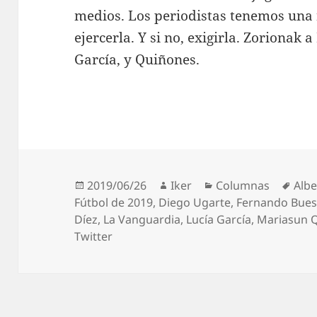
medios. Los periodistas tenemos una
ejercerla. Y si no, exigirla. Zorionak 
García, y Quiñones.
Publicado
Autor
Categorías
Etiq
2019/06/26
Iker
Columnas
Albe
el
Fútbol de 2019
,
Diego Ugarte
,
Fernando Bue
Díez
,
La Vanguardia
,
Lucía García
,
Mariasun 
Twitter