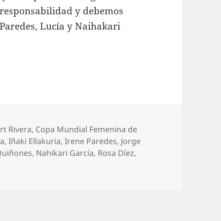
 responsabilidad y debemos
a Paredes, Lucía y Naihakari
uetas
rt Rivera
,
Copa Mundial Femenina de
sa
,
Iñaki Ellakuria
,
Irene Paredes
,
Jorge
Quiñones
,
Nahikari García
,
Rosa Díez
,