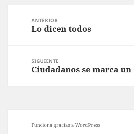
Navegación
de
ANTERIOR
Lo dicen todos
entradas
Entrada
anterior:
SIGUIENTE
Ciudadanos se marca un
Entrada
siguiente:
Funciona gracias a WordPress