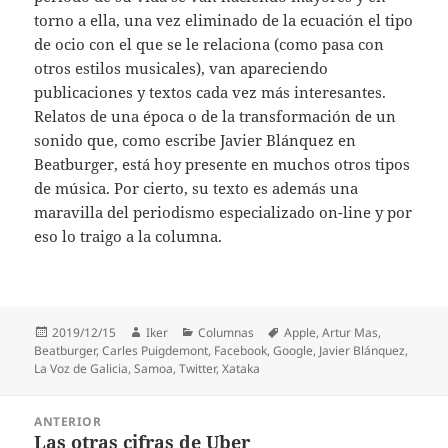
torno a ella, una vez eliminado de la ecuación el tipo
de ocio con el que se le relaciona (como pasa con
otros estilos musicales), van apareciendo
publicaciones y textos cada vez más interesantes.
Relatos de una época o de la transformación de un
sonido que, como escribe Javier Blánquez en
Beatburger, está hoy presente en muchos otros tipos
de música. Por cierto, su texto es además una
maravilla del periodismo especializado on-line y por
eso lo traigo a la columna.
Publicado
Autor
Categorías
Etiquetas
2019/12/15
Iker
Columnas
Apple
,
Artur Mas
,
el
Beatburger
,
Carles Puigdemont
,
Facebook
,
Google
,
Javier Blánquez
,
La Voz de Galicia
,
Samoa
,
Twitter
,
Xataka
Navegación
ANTERIOR
de
Las otras cifras de Uber
Entrada