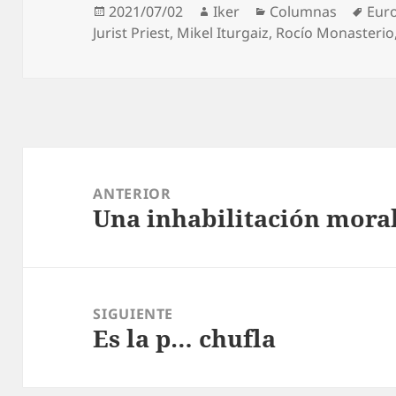
Publicado
Autor
Categorías
Etiq
2021/07/02
Iker
Columnas
Eur
el
Jurist Priest
,
Mikel Iturgaiz
,
Rocío Monasterio
Navegación
de
ANTERIOR
Una inhabilitación mora
entradas
Entrada
anterior:
SIGUIENTE
Es la p… chufla
Entrada
siguiente: