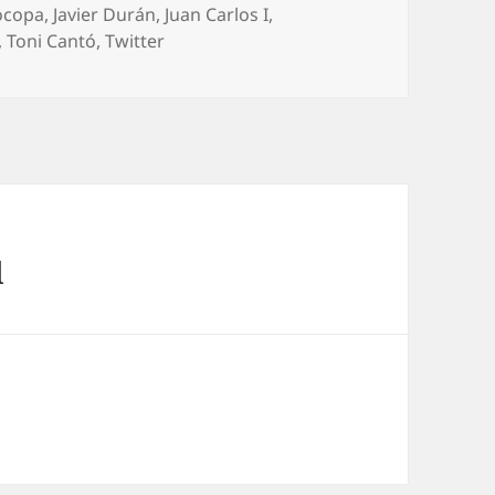
uetas
ocopa
,
Javier Durán
,
Juan Carlos I
,
,
Toni Cantó
,
Twitter
l