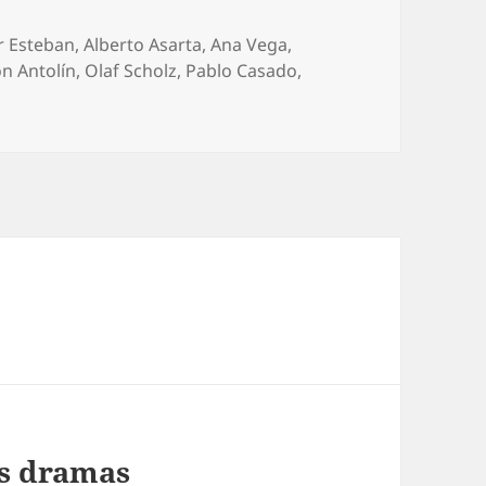
uetas
r Esteban
,
Alberto Asarta
,
Ana Vega
,
on Antolín
,
Olaf Scholz
,
Pablo Casado
,
s dramas