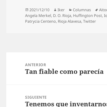
Publicado
Autor
Categorías
Etiq
2021/12/10
Iker
Columnas
Aito
el
Angela Merkel
,
D. O. Rioja
,
Huffington Post
,
I
Patrycia Centeno
,
Rioja Alavesa
,
Twitter
Navegación
de
ANTERIOR
Tan fiable como parecía
entradas
Entrada
anterior:
SIGUIENTE
Tenemos que inventarno
Entrada