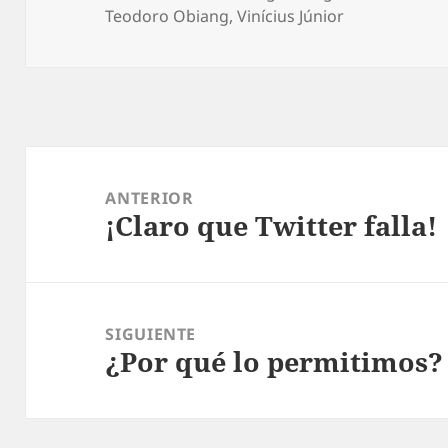
Teodoro Obiang
,
Vinícius Júnior
Navegación
de
ANTERIOR
¡Claro que Twitter falla!
entradas
Entrada
anterior:
SIGUIENTE
¿Por qué lo permitimos?
Entrada
siguiente: