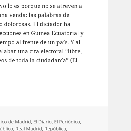
No lo es porque no se atreven a
una venda: las palabras de
 dolorosas. El dictador ha
ecciones en Guinea Ecuatorial y
empo al frente de un país. Y al
labar una cita electoral “libre,
os de toda la ciudadanía” (El
uetas
tico de Madrid
,
El Diario
,
El Periódico
,
úblico
,
Real Madrid
,
República
,