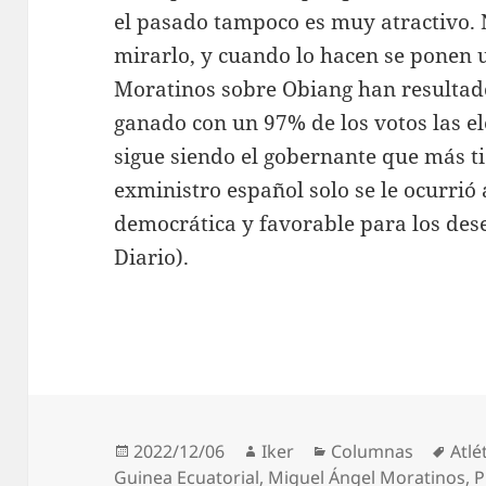
el pasado tampoco es muy atractivo. 
mirarlo, y cuando lo hacen se ponen 
Moratinos sobre Obiang han resultado
ganado con un 97% de los votos las el
sigue siendo el gobernante que más ti
exministro español solo se le ocurrió a
democrática y favorable para los dese
Diario).
Publicado
Autor
Categorías
Etiq
2022/12/06
Iker
Columnas
Atlé
el
Guinea Ecuatorial
,
Miguel Ángel Moratinos
,
P