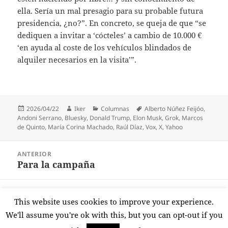
ella. Sería un mal presagio para su probable futura
presidencia, ¿no?”. En concreto, se queja de que “se
dediquen a invitar a ‘cócteles’ a cambio de 10.000 €
‘en ayuda al coste de los vehículos blindados de
alquiler necesarios en la visita’”.
Publicado
Autor
Categorías
Etiquetas
2026/04/22
Iker
Columnas
Alberto Núñez Feijóo
,
el
Andoni Serrano
,
Bluesky
,
Donald Trump
,
Elon Musk
,
Grok
,
Marcos
de Quinto
,
María Corina Machado
,
Raúl Díaz
,
Vox
,
X
,
Yahoo
Navegación
ANTERIOR
de
Para la campaña
Entrada
entradas
anterior:
SIGUIENTE
This website uses cookies to improve your experience.
¿Y por qué no expulsión del país?
Entrada
We'll assume you're ok with this, but you can opt-out if you
siguiente: