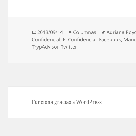
Publicado
Categorías
Etiquetas
2018/09/14
Columnas
Adriana Roy
el
Confidencial
,
El Confidencial
,
Facebook
,
Manu
TrypAdvisor
,
Twitter
Funciona gracias a WordPress