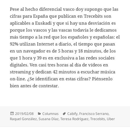
Pese al hecho diferencial vasco doy supongo que las
cifras para España que publican en Trecebits son
aplicables a Euskadi y que si hay una desviación es
porque los vascos y las vascas todavía le dedicamos
más tiempo a la red que los españoles y españolas: el
92% utilizan Internet a diario, el tiempo que pasan
en un navegador es de 5 horas y 18 minutos, de los
que 1 hora y 39 es en exclusiva a las redes sociales
digitales. Ven casi tres horas al día de vídeos en
streaming y dedican 42 minutos a escuchar música
on-line. ¿Se identifican en estas cifras? Piénsenlo
bien antes de contestar.
Publicado
Categorías
Etiquetas
2019/02/08
Columnas
Cabify
,
Francisco Serrano
,
el
Raquel González
,
Susana Díaz
,
Teresa Rodríguez
,
Trecebits
,
Uber