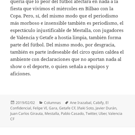
quería que lo peor del fútbol afectara en nada a la
fiesta que vivimos el miércoles en Bilbao con la
Copa. Pero, sí, del mismo modo que el periodismo
más morboso e insensible también es periodismo, el
espectáculo injustificable de Mestalla, con jugadores
de Valencia y Getafe a hostia limpia, también forma
parte del fútbol. Del mismo modo, por desgracia,
también es parte indeseable del circo quien caldea el
ambiente con declaraciones que no aportan nada al
show o el deporte, o quien señala a equipos y
aficiones.
Publicado
Categorías
Etiquetas
2019/02/02
Columnas
Ane Irazabal
,
Cabify
,
El
el
Confidencial
,
Felipe VI
,
Gara
,
Getafe CF
,
Iñaki Soto
,
Javier Durán
,
Juan Carlos Girauta
,
Mestalla
,
Pablo Casado
,
Twitter
,
Uber
,
Valencia
CF