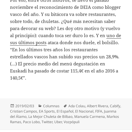
noviembre el reconocimiento de DEIA como blogger
vasco del año. Y su bitácora va sobre restaurantes,
sobre todo, de chuletas. ¿Qué más necesitan saber
para devorar su web? Les doy otro motivo (y vuelvo
al principio): cuando toca ser duro lo es. Y en
uno de
sus últimos posts
ataca donde nos duele, el bolsillo.
“En los últimos tres años los restaurantes
estrellados vascos han subido sus precios un 28,9%.
(…) El precio medio del menú degustación en
Euskadi ha pasado de costar 115,4€ en el año 2016 a
140,5€”.
Publicado
Categorías
Etiquetas
2019/02/03
Columnas
Ada Colau
,
Albert Rivera
,
Cabify
,
el
Cristian Campos
,
EA Sports
,
El Español
,
El Nacional
,
FIFA
,
Juanma
del Álamo
,
La Mejor Chuleta de Bilbao
,
Manuela Carmena
,
Markos
Ramas
,
Paco Lobo
,
Twitter
,
Uber
,
Vozpópuli