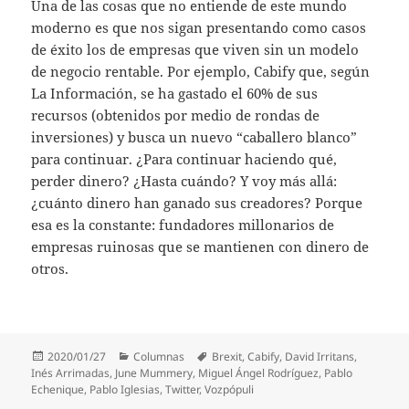
Una de las cosas que no entiende de este mundo
moderno es que nos sigan presentando como casos
de éxito los de empresas que viven sin un modelo
de negocio rentable. Por ejemplo, Cabify que, según
La Información, se ha gastado el 60% de sus
recursos (obtenidos por medio de rondas de
inversiones) y busca un nuevo “caballero blanco”
para continuar. ¿Para continuar haciendo qué,
perder dinero? ¿Hasta cuándo? Y voy más allá:
¿cuánto dinero han ganado sus creadores? Porque
esa es la constante: fundadores millonarios de
empresas ruinosas que se mantienen con dinero de
otros.
Publicado
Categorías
Etiquetas
2020/01/27
Columnas
Brexit
,
Cabify
,
David Irritans
,
el
Inés Arrimadas
,
June Mummery
,
Miguel Ángel Rodríguez
,
Pablo
Echenique
,
Pablo Iglesias
,
Twitter
,
Vozpópuli