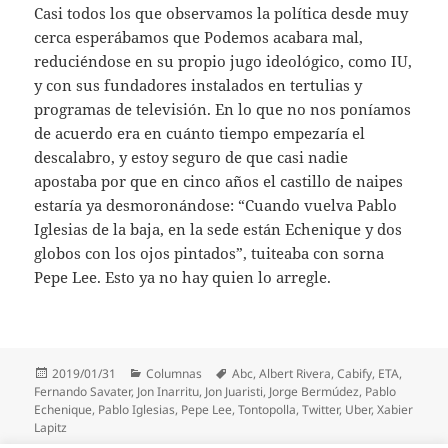
Casi todos los que observamos la política desde muy
cerca esperábamos que Podemos acabara mal,
reduciéndose en su propio jugo ideológico, como IU,
y con sus fundadores instalados en tertulias y
programas de televisión. En lo que no nos poníamos
de acuerdo era en cuánto tiempo empezaría el
descalabro, y estoy seguro de que casi nadie
apostaba por que en cinco años el castillo de naipes
estaría ya desmoronándose: “Cuando vuelva Pablo
Iglesias de la baja, en la sede están Echenique y dos
globos con los ojos pintados”, tuiteaba con sorna
Pepe Lee. Esto ya no hay quien lo arregle.
Publicado
Categorías
Etiquetas
2019/01/31
Columnas
Abc
,
Albert Rivera
,
Cabify
,
ETA
,
el
Fernando Savater
,
Jon Inarritu
,
Jon Juaristi
,
Jorge Bermúdez
,
Pablo
Echenique
,
Pablo Iglesias
,
Pepe Lee
,
Tontopolla
,
Twitter
,
Uber
,
Xabier
Lapitz