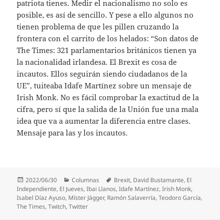
patriota tienes. Medir el nacionalismo no solo es
posible, es así de sencillo. Y pese a ello algunos no
tienen problema de que les pillen cruzando la
frontera con el carrito de los helados: “Son datos de
The Times: 321 parlamentarios británicos tienen ya
la nacionalidad irlandesa. El Brexit es cosa de
incautos. Ellos seguirán siendo ciudadanos de la
UE”, tuiteaba Idafe Martínez sobre un mensaje de
Irish Monk. No es fácil comprobar la exactitud de la
cifra, pero sí que la salida de la Unión fue una mala
idea que va a aumentar la diferencia entre clases.
Mensaje para las y los incautos.
Publicado
Categorías
Etiquetas
2022/06/30
Columnas
Brexit
,
David Bustamante
,
El
el
Independiente
,
El Jueves
,
Ibai Llanos
,
Idafe Martínez
,
Irish Monk
,
Isabel Díaz Ayuso
,
Míster Jägger
,
Ramón Salaverría
,
Teodoro García
,
The Times
,
Twitch
,
Twitter