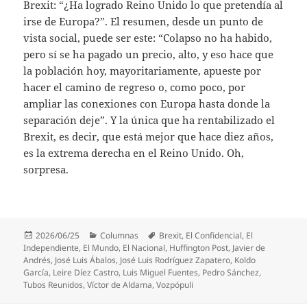
Brexit: “¿Ha logrado Reino Unido lo que pretendía al
irse de Europa?”. El resumen, desde un punto de
vista social, puede ser este: “Colapso no ha habido,
pero sí se ha pagado un precio, alto, y eso hace que
la población hoy, mayoritariamente, apueste por
hacer el camino de regreso o, como poco, por
ampliar las conexiones con Europa hasta donde la
separación deje”. Y la única que ha rentabilizado el
Brexit, es decir, que está mejor que hace diez años,
es la extrema derecha en el Reino Unido. Oh,
sorpresa.
Publicado
Categorías
Etiquetas
2026/06/25
Columnas
Brexit
,
El Confidencial
,
El
el
Independiente
,
El Mundo
,
El Nacional
,
Huffington Post
,
Javier de
Andrés
,
José Luis Ábalos
,
José Luis Rodríguez Zapatero
,
Koldo
García
,
Leire Díez Castro
,
Luis Miguel Fuentes
,
Pedro Sánchez
,
Tubos Reunidos
,
Víctor de Aldama
,
Vozpópuli