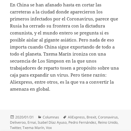
En China se han afanado hasta en cortar las
carreteras a la ciudad donde aparecieron los
primeros infectados por el Coronavirus, parece que
Rusia ha cerrado su frontera con la dictadura
comunista, y el mundo entero se pregunta si es
posible aislar al gigante asiático. Pero nada de eso
importa cuando China sigue exportando de todo a
todo el planeta. Txema Marín ironiza con una
secuencia de Los Simpson en la que unos
trabajadores de reparto tosen a propósito sobre una
caja para expandir un virus. Pero tiene razón:
Aliexpress, entre otros, es la que va a convertir la
amenaza en global.
Publicado
Categorías
Etiquetas
2020/01/31
Columnas
AliExpress
,
Brexit
,
Coronavirus
,
el
Deliveroo
,
Ernai
,
Isabel Díaz Ayuso
,
Pedro Fernández
,
Reino Unido
,
Twitter
,
Txema Marín
,
Vox