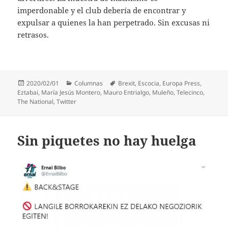
imperdonable y el club debería de encontrar y
expulsar a quienes la han perpetrado. Sin excusas ni
retrasos.
Publicado
Categorías
Etiquetas
2020/02/01
Columnas
Brexit
,
Escocia
,
Europa Press
,
el
Eztabai
,
María Jesús Montero
,
Mauro Entrialgo
,
Muleño
,
Telecinco
,
The National
,
Twitter
Sin piquetes no hay huelga