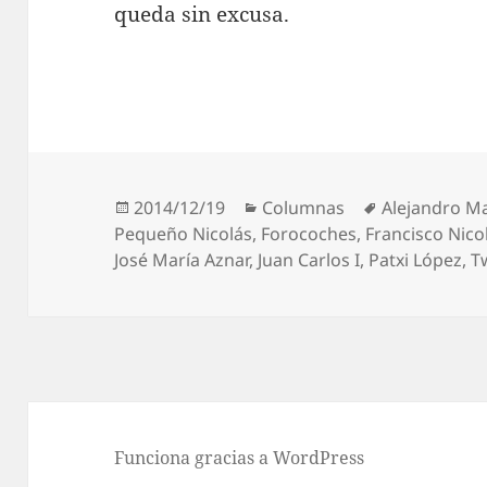
queda sin excusa.
Publicado
Categorías
Etiquetas
2014/12/19
Columnas
Alejandro M
el
Pequeño Nicolás
,
Forocoches
,
Francisco Nic
José María Aznar
,
Juan Carlos I
,
Patxi López
,
Tw
Funciona gracias a WordPress