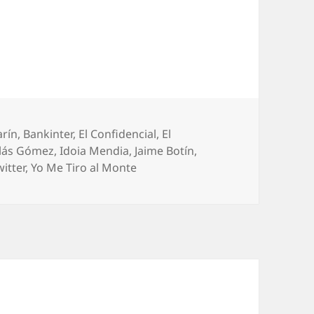
arín
,
Bankinter
,
El Confidencial
,
El
olás Gómez
,
Idoia Mendia
,
Jaime Botín
,
itter
,
Yo Me Tiro al Monte