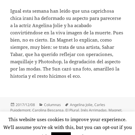
Igual esta semana han leído que una caprichosa
chica iraní ha deformado su aspecto para parecerse
a la actriz Angelina Jolie y ha acabado
convirtiéndose en la viva imagen de la muerte. Pues
bien, no es cierto. En Magnet lo explican, como
siempre, muy bien: se trata de una artista, Sahar
Tabar, que ha querido reflejar con operaciones,
maquillaje y Photoshop, la degradación del aspecto
por las modas. The Sun cazó una foto, amarilleó la
historia y el resto hicimos el eco.
Publicado
Categorías
Etiquetas
2017/12/08
Columnas
Angelina Jolie
,
Carles
el
Puigdemont
,
Carolina Bescansa
,
El Plural
,
Inés Arrimadas
,
Magnet
,
Marta Rovira
,
Miquel Iceta
,
Nos toman por tontos
,
Pablo Iglesias
,
This website uses cookies to improve your experience.
Sahar Tabar
,
Susana Díaz
,
Vozpópuli
,
Xavier Domènech
We'll assume you're ok with this, but you can opt-out if you