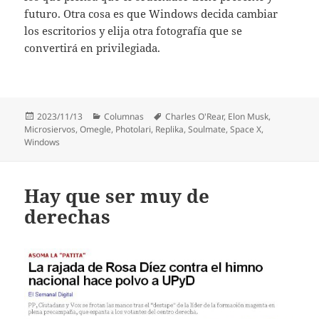
futuro. Otra cosa es que Windows decida cambiar
los escritorios y elija otra fotografía que se
convertirá en privilegiada.
Publicado
Categorías
Etiquetas
2023/11/13
Columnas
Charles O'Rear
,
Elon Musk
,
el
Microsiervos
,
Omegle
,
Photolari
,
Replika
,
Soulmate
,
Space X
,
Windows
Hay que ser muy de
derechas