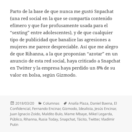
Parto de la base de que nunca me gustó Snpachat
(una red social en la que se compartía contenido
efímero y que fue profusamente usada para el
“sexting” entre adolescentes), y de que cualquier
tipo de publicidad que banalice las agresiones a
mujeres me parece despreciable. Así que me alegro
de que Rihanna, a la que proponían “azotar” en un
anuncio de esta red social, haya criticado a Snapchat
en Twitter y la empresa haya perdido un 8% de su
valor en bolsa, según Gizmodo.
Publicado
Categorías
Etiquetas
2018/03/20
Columnas
Analía Plaza
,
Daniel Baena
,
El
el
Confidencial
,
Fernando Encinar
,
Gizmodo
,
Idealista
,
Jesús Encinar
,
Juan Ignacio Zoido
,
Maldito Bulo
,
Mame Mbaye
,
Mikel Legarda
,
Público
,
Rihanna
,
Rusia Today
,
Snapchat
,
Tácito
,
Twitter
,
Vladímir
Putin