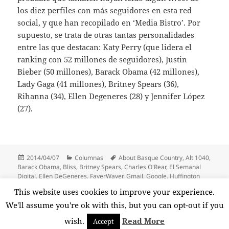
los diez perfiles con más seguidores en esta red
social, y que han recopilado en ‘Media Bistro’. Por
supuesto, se trata de otras tantas personalidades
entre las que destacan: Katy Perry (que lidera el
ranking con 52 millones de seguidores), Justin
Bieber (50 millones), Barack Obama (42 millones),
Lady Gaga (41 millones), Britney Spears (36),
Rihanna (34), Ellen Degeneres (28) y Jennifer López
(27).
Publicado
Categorías
Etiquetas
2014/04/07
Columnas
About Basque Country
,
Alt 1040
,
el
Barack Obama
,
Bliss
,
Britney Spears
,
Charles O'Rear
,
El Semanal
Digital
,
Ellen DeGeneres
,
FayerWayer
,
Gmail
,
Google
,
Huffington
Post
,
Jennifer López
,
Justin Bieber
,
Kathleen Peddicord
,
Katy Perry
,
This website uses cookies to improve your experience.
Media Bistro
,
Microsoft
,
Rihanna
,
Rosa Díez
,
Twitter
,
Windows
We'll assume you're ok with this, but you can opt-out if you
wish.
Read More
Accept
Funciona gracias a WordPress