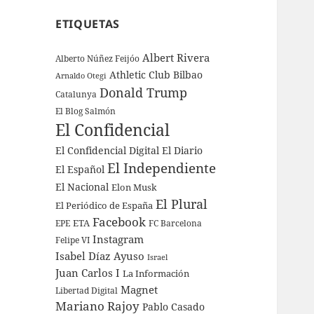
ETIQUETAS
Albert Rivera
Alberto Núñez Feijóo
Athletic Club Bilbao
Arnaldo Otegi
Donald Trump
Catalunya
El Blog Salmón
El Confidencial
El Confidencial Digital
El Diario
El Independiente
El Español
El Nacional
Elon Musk
El Plural
El Periódico de España
Facebook
ETA
EPE
FC Barcelona
Instagram
Felipe VI
Isabel Díaz Ayuso
Israel
Juan Carlos I
La Información
Magnet
Libertad Digital
Mariano Rajoy
Pablo Casado