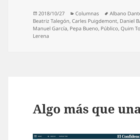
Publicado
Categorías
Etiquetas
2018/10/27
Columnas
Albano Dant
el
Beatriz Talegón
,
Carles Puigdemont
,
Daniel 
Manuel García
,
Pepa Bueno
,
Público
,
Quim To
Lerena
Algo más que un