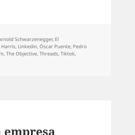
Arnold Schwarzenegger
,
El
 Harris
,
Linkedin
,
Óscar Puente
,
Pedro
am
,
The Objective
,
Threads
,
Tiktok
,
a empresa