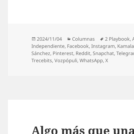
Publicado
Categorías
Etiquetas
2024/11/04
Columnas
2 Playbook
,
el
Independiente
,
Facebook
,
Instagram
,
Kamala
Sánchez
,
Pinterest
,
Reddit
,
Snapchat
,
Telegr
Trecebits
,
Vozpópuli
,
WhatsApp
,
X
Algo más que un