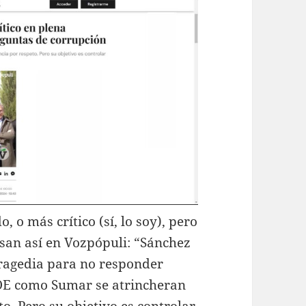
 o más crítico (sí, lo soy), pero
esan así en Vozpópuli: “Sánchez
tragedia para no responder
SOE como Sumar se atrincheran
to. Pero su objetivo es controlar