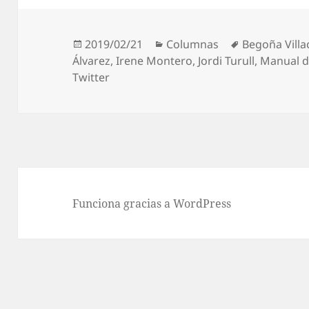
Publicado
Categorías
Etiquetas
2019/02/21
Columnas
Begoña Villa
el
Álvarez
,
Irene Montero
,
Jordi Turull
,
Manual d
Twitter
Funciona gracias a WordPress