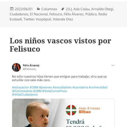
Publicado
Categorías
Etiquetas
2023/06/01
Columnas
23-J
,
Ada Colau
,
Arnaldo Otegi
,
el
Ciudadanos
,
El Nacional
,
Felisuco
,
Félix Álvarez
,
Público
,
Radio
Euskadi
,
Twitter
,
Vozpópuli
,
Yolanda Díaz
Los niños vascos vistos por
Felisuco