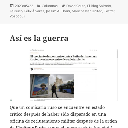
Publicado
Categorías
Etiquetas
2023/05/22
Columnas
David Souto
,
El Blog Salmón
,
el
Felisuco
,
Félix Álvarez
,
Jassim Al Thani
,
Manchester United
,
Twitter
,
Vozpópuli
Así es la guerra
Que un comisario ruso se encuentre en estado
crítico después de haber sido disparado en una
oficina de reclutamiento militar después de la orden
de Vladímir Putin, y que el joven recluta (un civil)