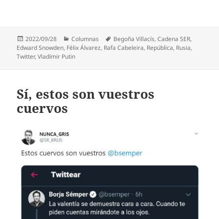
Publicado
Categorías
Etiquetas
2022/09/28
Columnas
Begoña Villacís
,
Cadena SER
,
el
Edward Snowden
,
Félix Álvarez
,
Rafa Cabeleira
,
República
,
Rusia
,
Twitter
,
Vladímir Putin
Sí, estos son vuestros
cuervos