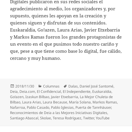
Digitales publicaron en sus redes sociales el
agradecimiento al medio, los organizadores y, por
supuesto, quienes les apoyan en la creación y
quienes siguen y disfrutan de sus contenidos.
Euskaraldia, Go!azen, Laura Arias, Javier Etxebarria
y Markos Ramas fueron los grandes protagonistas de
un evento en el que pusimos todo nuestro cariño y
que, pese a que tiene como base lo digital, fue cálido,
cercano y muy humano.
Publicado
Categorías
Etiquetas
2018/11/30
Columnas
Dalas
,
Daniel José Santomé
,
el
Deia
,
Deia.com
,
El Confidencial
,
El Independiente
,
Euskaraldia
,
Go!azen
,
Izaskun Bilbao
,
Javier Etxebarria
,
La Mejor Chuleta de
Bilbao
,
Laura Arias
,
Laura Because
,
María Solana
,
Markos Ramas
,
Nafarroa
,
Pablo Casado
,
Pablo Iglesias
,
Puerta de Tannhäuser
,
Reconocimientos de Deia a las Mejores Iniciativas Digitales
,
Santiago Abascal
,
Skolae
,
Teresa Rodríguez
,
Twitter
,
YouTube