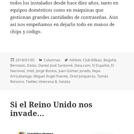
todos los instalados desde hace diez años, tanto en
equipos domésticos como en máquinas que
gestionan grandes cantidades de contraseñas. Aún
así nos empeñamos en dejarlo todo en manos de
chips y código.
Publicado
Categorías
Etiquetas
2018/01/05
Columnas
Athletic Club Bilbao
,
Begoña
el
Beristain
,
Dalas
,
Daniel José Santomé
,
Deia.com
,
El Español
,
El
Nacional
,
Intel
,
Jorge Bustos
,
Juan Gómez Jurado
,
Kepa
Arrizabalaga
,
Miguel Ángel Puente
,
Oriol Junqueras
,
Tomás
Roncero
,
Twitter
,
Veterana B
,
Xataka
Si el Reino Unido nos
invade…