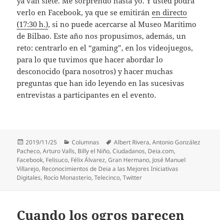
ya van siete. Me sorprendo hasta yo. Y usted podrá
verlo en Facebook, ya que se emitirán
en directo
(17:30 h.)
, si no puede acercarse al Museo Marítimo
de Bilbao. Este año nos propusimos, además, un
reto: centrarlo en el “gaming”, en los videojuegos,
para lo que tuvimos que hacer abordar lo
desconocido (para nosotros) y hacer muchas
preguntas que han ido leyendo en las sucesivas
entrevistas a participantes en el evento.
Publicado
Categorías
Etiquetas
2019/11/25
Columnas
Albert Rivera
,
Antonio González
el
Pacheco
,
Arturo Valls
,
Billy el Niño
,
Ciudadanos
,
Deia.com
,
Facebook
,
Felisuco
,
Félix Álvarez
,
Gran Hermano
,
José Manuel
Villarejo
,
Reconocimientos de Deia a las Mejores Iniciativas
Digitales
,
Rocío Monasterio
,
Telecinco
,
Twitter
Cuando los ogros parecen