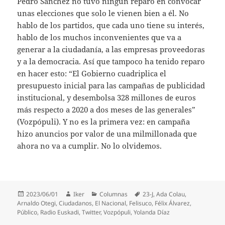
Pedro Sánchez no tuvo ningún reparo en convocar
unas elecciones que solo le vienen bien a él. No
hablo de los partidos, que cada uno tiene su interés,
hablo de los muchos inconvenientes que va a
generar a la ciudadanía, a las empresas proveedoras
y a la democracia. Así que tampoco ha tenido reparo
en hacer esto: “El Gobierno cuadriplica el
presupuesto inicial para las campañas de publicidad
institucional, y desembolsa 328 millones de euros
más respecto a 2020 a dos meses de las generales”
(Vozpópuli). Y no es la primera vez: en campaña
hizo anuncios por valor de una milmillonada que
ahora no va a cumplir. No lo olvidemos.
Publicado
Autor
Categorías
Etiquetas
2023/06/01
Iker
Columnas
23-J
,
Ada Colau
,
el
Arnaldo Otegi
,
Ciudadanos
,
El Nacional
,
Felisuco
,
Félix Álvarez
,
Público
,
Radio Euskadi
,
Twitter
,
Vozpópuli
,
Yolanda Díaz