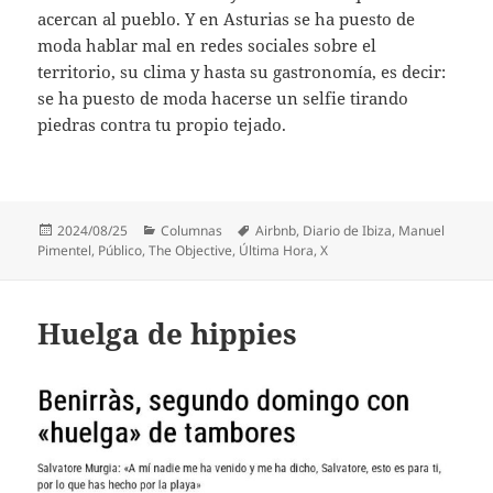
acercan al pueblo. Y en Asturias se ha puesto de
moda hablar mal en redes sociales sobre el
territorio, su clima y hasta su gastronomía, es decir:
se ha puesto de moda hacerse un selfie tirando
piedras contra tu propio tejado.
Publicado
Categorías
Etiquetas
2024/08/25
Columnas
Airbnb
,
Diario de Ibiza
,
Manuel
el
Pimentel
,
Público
,
The Objective
,
Última Hora
,
X
Huelga de hippies