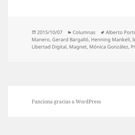
Publicado
Categorías
Etiquetas
2015/10/07
Columnas
Alberto Por
el
Manero
,
Gerard Bargalló
,
Henning Mankell
,
I
Libertad Digital
,
Magnet
,
Mónica González
,
P
Funciona gracias a WordPress