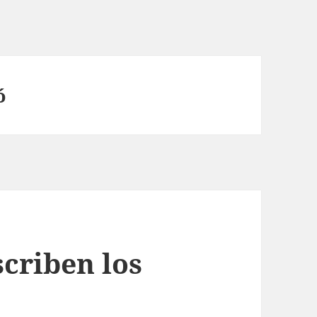
ó
scriben los