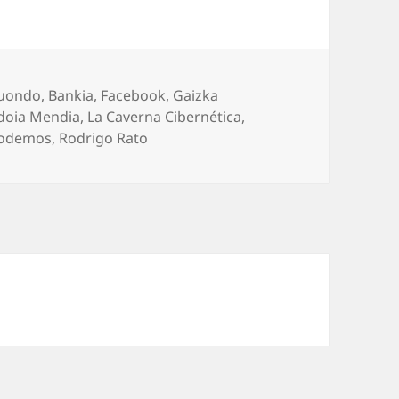
tuondo
,
Bankia
,
Facebook
,
Gaizka
doia Mendia
,
La Caverna Cibernética
,
odemos
,
Rodrigo Rato