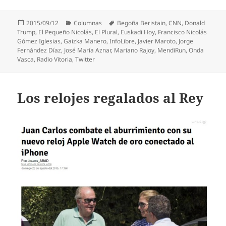
Publicado
Categorías
Etiquetas
2015/09/12
Columnas
Begoña Beristain
,
CNN
,
Donald
el
Trump
,
El Pequeño Nicolás
,
El Plural
,
Euskadi Hoy
,
Francisco Nicolás
Gómez Iglesias
,
Gaizka Manero
,
InfoLibre
,
Javier Maroto
,
Jorge
Fernández Díaz
,
José María Aznar
,
Mariano Rajoy
,
MendiRun
,
Onda
Vasca
,
Radio Vitoria
,
Twitter
Los relojes regalados al Rey