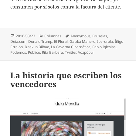
consumen por sí solos contra la factura del cliente.
Publicado
Categorías
Etiquetas
2016/03/23
Columnas
Anonymous
,
Bruselas
,
el
Deia.com
,
Donald Trump
,
El Plural
,
Gaizka Manero
,
Iberdrola
,
Íñigo
Errejón
,
Izaskun Bilbao
,
La Caverna Cibernética
,
Pablo Iglesias
,
Podemos
,
Público
,
Rita Barberá
,
Twitter
,
Vozpópuli
La historia que escriben los
vencedores