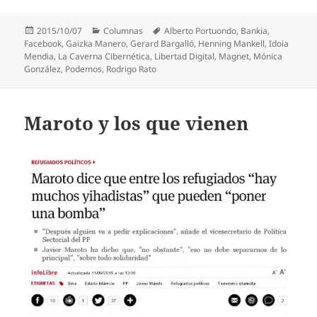
Publicado
Categorías
Etiquetas
2015/10/07
Columnas
Alberto Portuondo
,
Bankia
,
el
Facebook
,
Gaizka Manero
,
Gerard Bargalló
,
Henning Mankell
,
Idoia
Mendia
,
La Caverna Cibernética
,
Libertad Digital
,
Magnet
,
Mónica
González
,
Podemos
,
Rodrigo Rato
Maroto y los que vienen