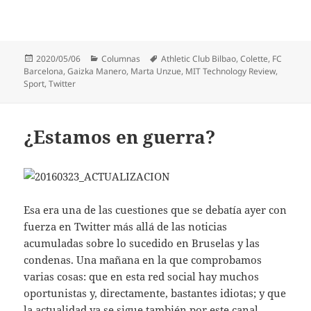
Publicado
Categorías
Etiquetas
2020/05/06
Columnas
Athletic Club Bilbao
,
Colette
,
FC
el
Barcelona
,
Gaizka Manero
,
Marta Unzue
,
MIT Technology Review
,
Sport
,
Twitter
¿Estamos en guerra?
Esa era una de las cuestiones que se debatía ayer con
fuerza en Twitter más allá de las noticias
acumuladas sobre lo sucedido en Bruselas y las
condenas. Una mañana en la que comprobamos
varias cosas: que en esta red social hay muchos
oportunistas y, directamente, bastantes idiotas; y que
la actualidad ya se sigue también por este canal.