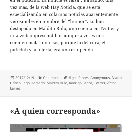
vez más, de la web Hay Noticia, que se está
especializando en colarnos noticias aparentemente
verosímiles en nombre del “humor”. Lo han
destapado en Maldito Bulo, una cuenta en Twitter y
una web imprescindible aunque a veces nos
cuenten malas noticias, porque la del cura, el
puticlub y la lotería, era una estupenda.
Publicado
Categorías
Etiquetas
2017/12/19
Columnas
@gallifantes
,
Anonymous
,
Diario
el
Crítico
,
Iago Herrerín
,
Maldito Bulo
,
Rodrigo Lanza
,
Twitter
,
Víctor
Laínez
«A quien corresponda»