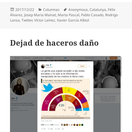
Publicado
Categorías
Etiquetas
2017/12/22
Columnas
Anonymous
,
Catalunya
,
Félix
el
Álvarez
,
Josep Maria Mainat
,
Marta Pascal
,
Pablo Casado
,
Rodrigo
Lanza
,
Twitter
,
Víctor Laínez
,
Xavier García Albiol
Dejad de haceros daño