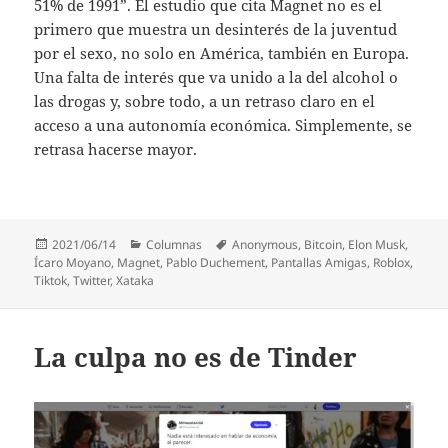
51% de 1991”. El estudio que cita Magnet no es el
primero que muestra un desinterés de la juventud
por el sexo, no solo en América, también en Europa.
Una falta de interés que va unido a la del alcohol o
las drogas y, sobre todo, a un retraso claro en el
acceso a una autonomía económica. Simplemente, se
retrasa hacerse mayor.
Publicado
Categorías
Etiquetas
2021/06/14
Columnas
Anonymous
,
Bitcoin
,
Elon Musk
,
el
Ícaro Moyano
,
Magnet
,
Pablo Duchement
,
Pantallas Amigas
,
Roblox
,
Tiktok
,
Twitter
,
Xataka
La culpa no es de Tinder