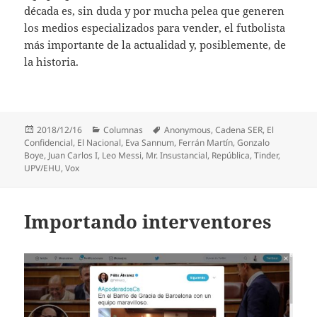
década es, sin duda y por mucha pelea que generen
los medios especializados para vender, el futbolista
más importante de la actualidad y, posiblemente, de
la historia.
Publicado
Categorías
Etiquetas
2018/12/16
Columnas
Anonymous
,
Cadena SER
,
El
el
Confidencial
,
El Nacional
,
Eva Sannum
,
Ferrán Martín
,
Gonzalo
Boye
,
Juan Carlos I
,
Leo Messi
,
Mr. Insustancial
,
República
,
Tinder
,
UPV/EHU
,
Vox
Importando interventores