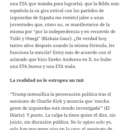
una ETA que mataba para lograrla), que la Bildu más
española (a su gira estival con los partidos de
izquierdas de España me remito) jalee a unas
juventudes que, cómo no, se manifestaron de la
misma por “por la independencia y en recuerdo de
Txiki y Otaegi” (Bizkaia Gaur). ¿De verdad hoy,
tantos años después usando la misma fórmula, les
funciona la mezcla? Estoy más de acuerdo con el
aclarado que hizo Eneko Andueza en X: no hubo
una ETA buena y una ETA mala.
La realidad no le estropea un tuit
“Trump intensifica la persecución política tras el
asesinato de Charlie Kirk y anuncia que ‘mucha
gente de izquierdas está siendo investigada’” (El
Diario). Y punto. La culpa la tiene quien él dice, sin
juicio, sin discusión pública. No lo opino solo yo,
solo hay que tener ojos en la cara: el asesinato de