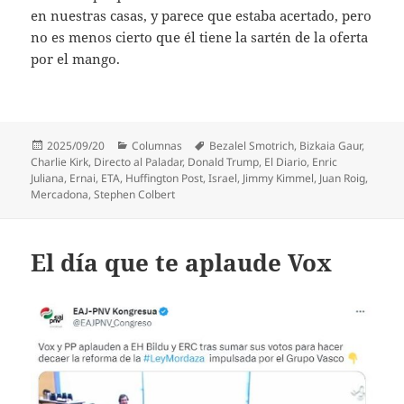
en nuestras casas, y parece que estaba acertado, pero
no es menos cierto que él tiene la sartén de la oferta
por el mango.
Publicado
Categorías
Etiquetas
2025/09/20
Columnas
Bezalel Smotrich
,
Bizkaia Gaur
,
el
Charlie Kirk
,
Directo al Paladar
,
Donald Trump
,
El Diario
,
Enric
Juliana
,
Ernai
,
ETA
,
Huffington Post
,
Israel
,
Jimmy Kimmel
,
Juan Roig
,
Mercadona
,
Stephen Colbert
El día que te aplaude Vox