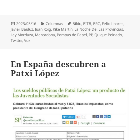
Publicado
Categorías
Etiquetas
2023/03/16
Columnas
Bildu
,
EITB
,
ERC
,
Félix Linares
,
el
Javier Bauluz
,
Juan Roig
,
Kike Martín
,
La Noche De
,
Las Provincias
,
Ley Mordaza
,
Mercadona
,
Pompas de Papel
,
PP
,
Quique Peinado
,
Twitter
,
Vox
En España descubren a
Patxi López