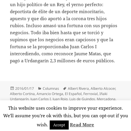
un hijo político de un Rey, el yerno perfecto:
deportista de élite de un deporte minoritario,
apuesto y que dio aportó a la corona tres hijos
rubios. Incluso amasó una fortuna con sus propios
negocios. Todo iba bien hasta que se torció y
supimos que los negocios eran capciosos y que la
fortuna se la proporcionaba Juan Carlos I
intercediendo, como reconoce Jaume Matas, que
pagó a Urdangarín 2,3 millones de euros públicos.
Publicado
Categorías
Etiquetas
2016/01/17
Columnas
Albert Rivera
,
Alberto Alcocer
,
el
Alberto Cortina
,
Amancio Ortega
,
El Español
,
Ferrovial
,
Iñaki
Urdangarín
,
Juan Carlos I
,
Juan Roig
,
Luis de Guindos
,
Mercadona
,
OK Diario
,
Pablo Iglesias
,
Patxi López
,
Pedro Sánchez
,
Público
,
This website uses cookies to improve your experience.
Rafael del Pino
,
Rodrigo Rato
,
Sueldos Públicos
,
Vozpópuli
We'll assume you're ok with this, but you can opt-out if you
wish.
Read More
Accept
Funciona gracias a WordPress