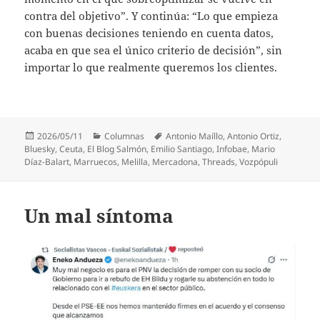
contra del objetivo”. Y continúa: “Lo que empieza
con buenas decisiones teniendo en cuenta datos,
acaba en que sea el único criterio de decisión”, sin
importar lo que realmente queremos los clientes.
Publicado
Categorías
Etiquetas
2026/05/11
Columnas
Antonio Maíllo
,
Antonio Ortiz
,
el
Bluesky
,
Ceuta
,
El Blog Salmón
,
Emilio Santiago
,
Infobae
,
Mario
Díaz-Balart
,
Marruecos
,
Melilla
,
Mercadona
,
Threads
,
Vozpópuli
Un mal síntoma