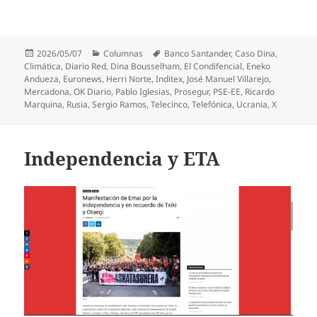
Publicado
Categorías
Etiquetas
2026/05/07
Columnas
Banco Santander
,
Caso Dina
,
el
Climática
,
Diario Red
,
Dina Bousselham
,
El Condifencial
,
Eneko
Andueza
,
Euronews
,
Herri Norte
,
Inditex
,
José Manuel Villarejo
,
Mercadona
,
OK Diario
,
Pablo Iglesias
,
Prosegur
,
PSE-EE
,
Ricardo
Marquina
,
Rusia
,
Sergio Ramos
,
Telecinco
,
Telefónica
,
Ucrania
,
X
Independencia y ETA