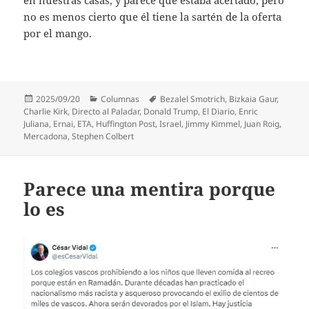
no es menos cierto que él tiene la sartén de la oferta
por el mango.
Publicado
Categorías
Etiquetas
2025/09/20
Columnas
Bezalel Smotrich
,
Bizkaia Gaur
,
el
Charlie Kirk
,
Directo al Paladar
,
Donald Trump
,
El Diario
,
Enric
Juliana
,
Ernai
,
ETA
,
Huffington Post
,
Israel
,
Jimmy Kimmel
,
Juan Roig
,
Mercadona
,
Stephen Colbert
Parece una mentira porque
lo es