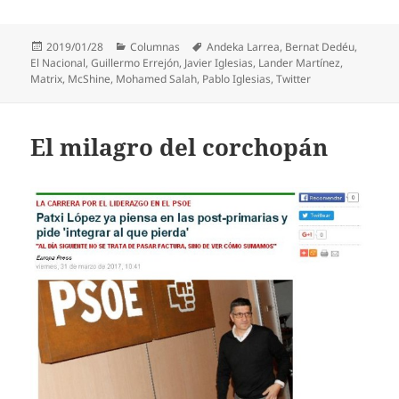
Publicado
Categorías
Etiquetas
2019/01/28
Columnas
Andeka Larrea
,
Bernat Dedéu
,
el
El Nacional
,
Guillermo Errejón
,
Javier Iglesias
,
Lander Martínez
,
Matrix
,
McShine
,
Mohamed Salah
,
Pablo Iglesias
,
Twitter
El milagro del corchopán