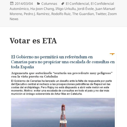
Publicado
Categorías
Etiquetas
2014/03/04
Columnas
El Confidencial
,
El Confidencial
el
Autonómico
,
Ha-Joon Chang
,
Iñigo Urkullu
,
Jordi Évole
,
Juan Manuel
Moreno
,
Pedro J. Ramírez
,
Rodolfo Ruiz
,
The Guardian
,
Twitter
,
Zoom
News
Votar es ETA