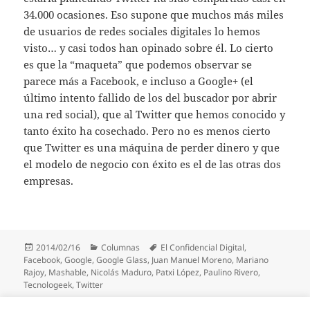
34.000 ocasiones. Eso supone que muchos más miles
de usuarios de redes sociales digitales lo hemos
visto… y casi todos han opinado sobre él. Lo cierto
es que la “maqueta” que podemos observar se
parece más a Facebook, e incluso a Google+ (el
último intento fallido de los del buscador por abrir
una red social), que al Twitter que hemos conocido y
tanto éxito ha cosechado. Pero no es menos cierto
que Twitter es una máquina de perder dinero y que
el modelo de negocio con éxito es el de las otras dos
empresas.
Publicado
Categorías
Etiquetas
2014/02/16
Columnas
El Confidencial Digital
,
el
Facebook
,
Google
,
Google Glass
,
Juan Manuel Moreno
,
Mariano
Rajoy
,
Mashable
,
Nicolás Maduro
,
Patxi López
,
Paulino Rivero
,
Tecnologeek
,
Twitter