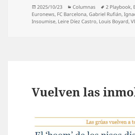
Publicado
Categorías
Etiquetas
2025/10/23
Columnas
2 Playbook
,
el
Euronews
,
FC Barcelona
,
Gabriel Rufián
,
Igna
Insoumise
,
Leire Díez Castro
,
Louis Boyard
,
V
Vuelven las inmo