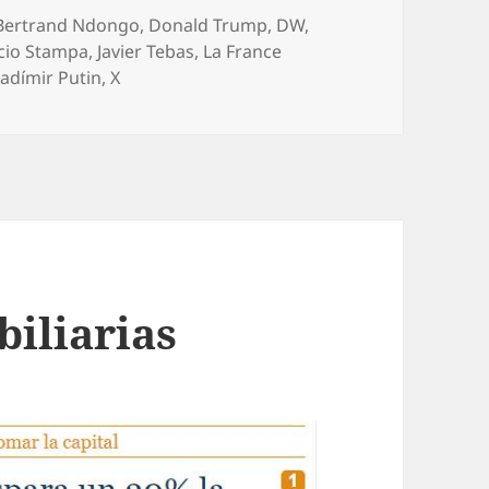
Bertrand Ndongo
,
Donald Trump
,
DW
,
cio Stampa
,
Javier Tebas
,
La France
ladímir Putin
,
X
biliarias