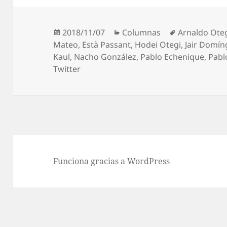
Publicado
Categorías
Etiquetas
2018/11/07
Columnas
Arnaldo Ote
el
Mateo
,
Està Passant
,
Hodei Otegi
,
Jair Domí
Kaul
,
Nacho González
,
Pablo Echenique
,
Pabl
Twitter
Funciona gracias a WordPress