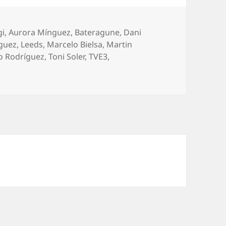
gi
,
Aurora Mínguez
,
Bateragune
,
Dani
nguez
,
Leeds
,
Marcelo Bielsa
,
Martin
o Rodríguez
,
Toni Soler
,
TVE3
,