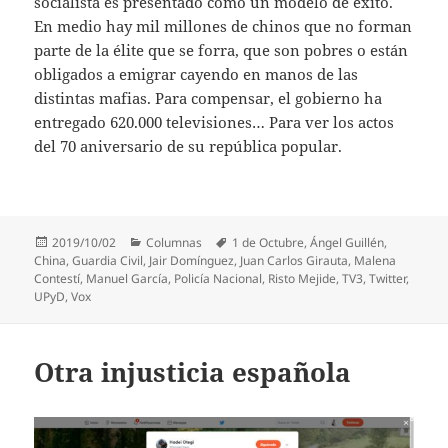
socialista es presentado como un modelo de éxito.
En medio hay mil millones de chinos que no forman
parte de la élite que se forra, que son pobres o están
obligados a emigrar cayendo en manos de las
distintas mafias. Para compensar, el gobierno ha
entregado 620.000 televisiones… Para ver los actos
del 70 aniversario de su república popular.
Publicado
Categorías
Etiquetas
2019/10/02
Columnas
1 de Octubre
,
Ángel Guillén
,
el
China
,
Guardia Civil
,
Jair Domínguez
,
Juan Carlos Girauta
,
Malena
Contestí
,
Manuel García
,
Policía Nacional
,
Risto Mejide
,
TV3
,
Twitter
,
UPyD
,
Vox
Otra injusticia española