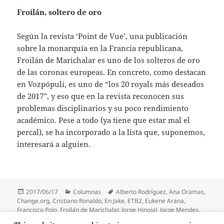
Froilán, soltero de oro
Según la revista ‘Point de Vue’, una publicación
sobre la monarquía en la Francia republicana,
Froilán de Marichalar es uno de los solteros de oro
de las coronas europeas. En concreto, como destacan
en Vozpópuli, es uno de “los 20 royals más deseados
de 2017”, y eso que en la revista reconocen sus
problemas disciplinarios y su poco rendimiento
académico. Pese a todo (ya tiene que estar mal el
percal), se ha incorporado a la lista que, suponemos,
interesará a alguien.
Publicado
Categorías
Etiquetas
2017/06/17
Columnas
Alberto Rodríguez
,
Ana Oramas
,
el
Change.org
,
Cristiano Ronaldo
,
En Jake
,
ETB2
,
Eukene Arana
,
Francisco Polo
,
Froilán de Marichalar
,
Jorge Hinojal
,
Jorge Mendes
,
Orain
,
Patxi López
,
Pedro Sánchez
,
Point de Vue
,
Radamel Falcao
,