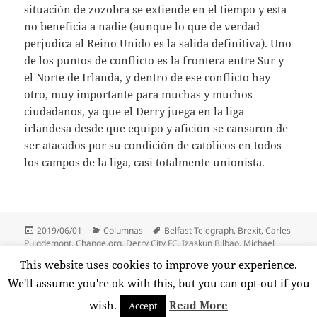
situación de zozobra se extiende en el tiempo y esta
no beneficia a nadie (aunque lo que de verdad
perjudica al Reino Unido es la salida definitiva). Uno
de los puntos de conflicto es la frontera entre Sur y
el Norte de Irlanda, y dentro de ese conflicto hay
otro, muy importante para muchas y muchos
ciudadanos, ya que el Derry juega en la liga
irlandesa desde que equipo y afición se cansaron de
ser atacados por su condición de católicos en todos
los campos de la liga, casi totalmente unionista.
Publicado
Categorías
Etiquetas
2019/06/01
Columnas
Belfast Telegraph
,
Brexit
,
Carles
el
Puigdemont
,
Change.org
,
Derry City FC
,
Izaskun Bilbao
,
Michael
Grzesiek
,
Ninja
,
Noelia Lozano
,
Richard Tyler Blevins
,
Schroud
,
Tfue
,
This website uses cookies to improve your experience.
Toni Comín
,
Turner Tenney
,
Twitter
,
Yanis Varoufakis
We'll assume you're ok with this, but you can opt-out if you
wish.
Read More
Accept
Funciona gracias a WordPress