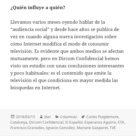
¿Quién influye a quién?
Llevamos varios meses oyendo hablar de la
“audiencia social” y desde hace años se publica de
vez en cuando alguna nueva investigación sobre
cómo Internet modifica el modo de consumir
televisión. Es evidente que ambos medios se afectan
mutuamente, pero en Dircom Confidencial hemos
visto un estudio con unas conclusiones interesantes
y poco habituales: es el contenido que emite la
televisión el que condiciona en mayor medida las
búsquedas en Internet.
Publicado
Autor
Categorías
Etiquetas
2018/02/15
Iker
Columnas
Carles Puigdemont
,
el
Catalunya
,
Dircom Confidencial
,
El Español
,
Esperanza Aguirre
,
ETA
,
Francisco Granados
,
Ignacio González
,
Mariano Gasparet
,
TVE