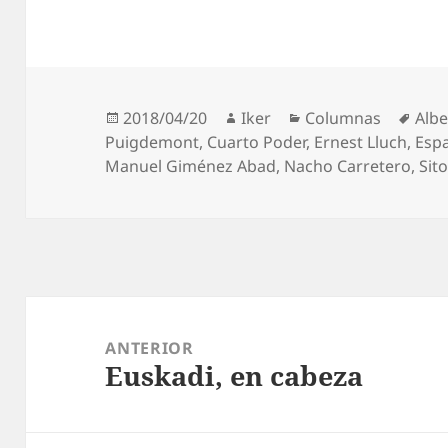
Publicado
Autor
Categorías
Etiq
2018/04/20
Iker
Columnas
Albe
el
Puigdemont
,
Cuarto Poder
,
Ernest Lluch
,
Espa
Manuel Giménez Abad
,
Nacho Carretero
,
Sit
Navegación
de
ANTERIOR
Euskadi, en cabeza
entradas
Entrada
anterior: