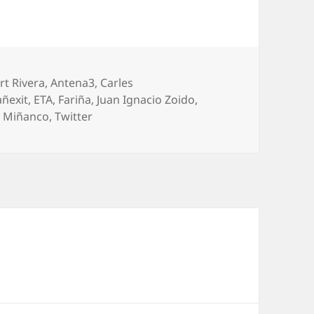
uetas
rt Rivera
,
Antena3
,
Carles
ñexit
,
ETA
,
Fariña
,
Juan Ignacio Zoido
,
o Miñanco
,
Twitter