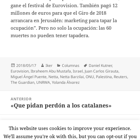
gane el festival de Eurovision. También pagó 12
millones de euros para que el Giro de 2018
arrancara en Jerusalén: marketing para tapar la
ocupación”. Pero no solo la ocupación: las 60
muertes no pueden tener tapadera.
Publicado
Autor
Categorías
Etiquetas
2018/05/17
Iker
Columnas
Daniel Kutner
,
el
Eurovision
,
Ibraheem Abu Mustafa
,
Israel
,
Juan Carlos Girauta
,
Miguel Ángel Puente
,
Netta
,
Netta Barzilai
,
ONU
,
Palestina
,
Reuters
,
The Guardian
,
UNRWA
,
Yolanda Álvarez
Navegación
ANTERIOR
de
«Que pidan perdón a los catalanes»
Entrada
entradas
anterior:
SIGUIENTE
This website uses cookies to improve your experience.
Que sí, Pablo, que sí
Entrada
We'll assume you're ok with this, but you can opt-out if you
siguiente: