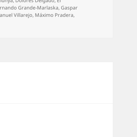
alunya
,
Dolores Delgado
,
El
rnando Grande-Marlaska
,
Gaspar
anuel Villarejo
,
Máximo Pradera
,