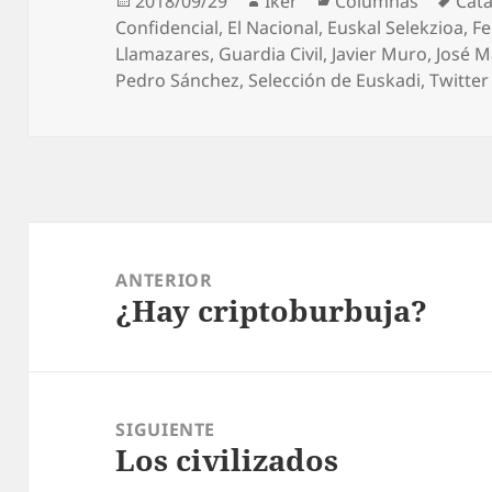
2018/09/29
Iker
Columnas
Cat
el
Confidencial
,
El Nacional
,
Euskal Selekzioa
,
Fe
Llamazares
,
Guardia Civil
,
Javier Muro
,
José M
Pedro Sánchez
,
Selección de Euskadi
,
Twitter
Navegación
de
ANTERIOR
¿Hay criptoburbuja?
entradas
Entrada
anterior:
SIGUIENTE
Los civilizados
Entrada
siguiente: