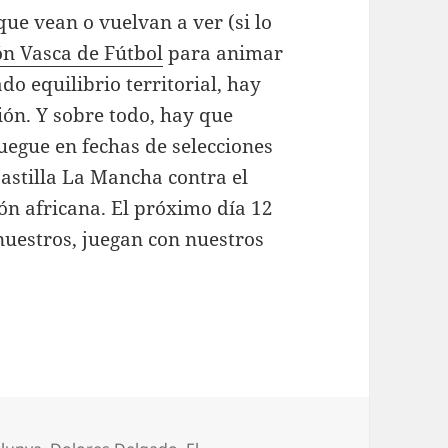
que vean o vuelvan a ver (si lo
ón Vasca de Fútbol
para animar
do equilibrio territorial, hay
ión. Y sobre todo, hay que
uegue en fechas de selecciones
astilla La Mancha contra el
ón africana. El próximo día 12
 nuestros, juegan con nuestros
uetas