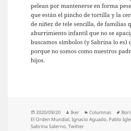
pelean por mantenerse en forma pese a 
que están el pincho de tortilla y la c
de niñez de tele sencilla, de familias
aburrimiento infantil que no se apac
buscamos símbolos (y Sabrina lo es) 
porque no somos como nuestros padr
hijos.
Publicado
Autor
Categorías
Etiq
2020/09/20
Iker
Columnas
Bori
el
El Orden Mundial
,
Ignacio Aguado
,
Pablo Igle
Sabrina Salerno
,
Twitter