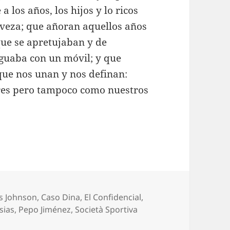
los años, los hijos y lo ricos
erveza; que añoran aquellos años
 que se apretujaban y de
iguaba con un móvil; y que
que nos unan y nos definan:
es pero tampoco como nuestros
uetas
s Johnson
,
Caso Dina
,
El Confidencial
,
sias
,
Pepo Jiménez
,
Società Sportiva