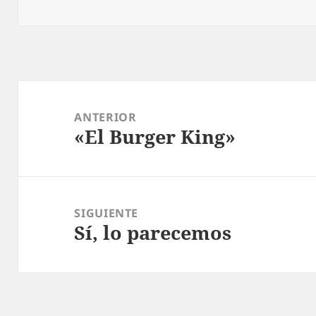
Navegación
de
ANTERIOR
«El Burger King»
entradas
Entrada
anterior:
SIGUIENTE
Sí, lo parecemos
Entrada
siguiente: