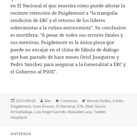
en El Nacional el que muestra cómo puede afectar la
reciente retención de Puigdemont a “la tranquila
rendición de ERC y el retorno de los líderes
soberanistas a la rutina autonomista”. Su conclusión
es mortífera: “A pesar de todos sus errores fatales y
sus mentiras, Puigdemont es la única pieza que
puede no encajar en el clima de fábula de diálogo
que han pactado de hace meses Oriol Junqueras y
Pedro Sánchez para asegurar a la Generalitat a ERC y
el Gobierno al PSOE”.
Publicado
Autor
Categorías
Etiquetas
2021/09/28
Iker
Columnas
Bernat Dedéu
,
Carles
el
Puigdemont
,
Dani Álvarez
,
El Nacional
,
ETA
,
Iñaki García
Arrizabalaga
,
Luis Ángel Garrido
,
Maixabel Lasa
,
Twitter
,
Vozpópuli
Navegación
ANTERIOR
de