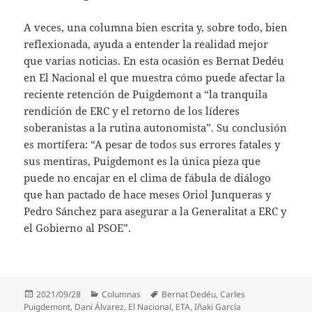
A veces, una columna bien escrita y, sobre todo, bien
reflexionada, ayuda a entender la realidad mejor
que varias noticias. En esta ocasión es Bernat Dedéu
en El Nacional el que muestra cómo puede afectar la
reciente retención de Puigdemont a “la tranquila
rendición de ERC y el retorno de los líderes
soberanistas a la rutina autonomista”. Su conclusión
es mortífera: “A pesar de todos sus errores fatales y
sus mentiras, Puigdemont es la única pieza que
puede no encajar en el clima de fábula de diálogo
que han pactado de hace meses Oriol Junqueras y
Pedro Sánchez para asegurar a la Generalitat a ERC y
el Gobierno al PSOE”.
Publicado
Categorías
Etiquetas
2021/09/28
Columnas
Bernat Dedéu
,
Carles
el
Puigdemont
,
Dani Álvarez
,
El Nacional
,
ETA
,
Iñaki García