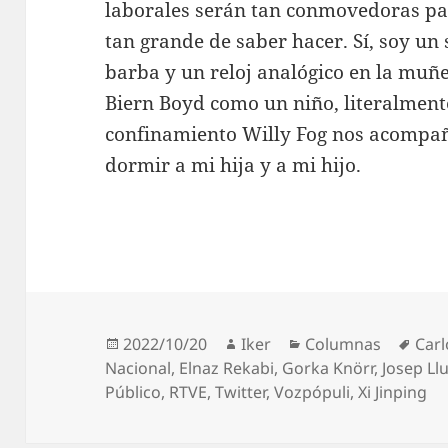
laborales serán tan conmovedoras pa
tan grande de saber hacer. Sí, soy un
barba y un reloj analógico en la muñe
Biern Boyd como un niño, literalmente
confinamiento Willy Fog nos acompañ
dormir a mi hija y a mi hijo.
Publicado
Autor
Categorías
Etiq
2022/10/20
Iker
Columnas
Carl
el
Nacional
,
Elnaz Rekabi
,
Gorka Knörr
,
Josep Llu
Público
,
RTVE
,
Twitter
,
Vozpópuli
,
Xi Jinping