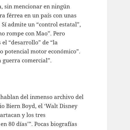
na, sin mencionar en ningún
a férrea en un país con unas
Sí admite un “control estatal”,
 no rompe con Mao”. Pero
 el “desarrollo” de “la
mo potencial motor económico”.
a guerra comercial”.
e hablan del inmenso archivo del
dio Biern Boyd, el ‘Walt Disney
artacan y los tres
n 80 días’”. Pocas biografías