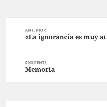
Navegación
de
ANTERIOR
«La ignorancia es muy a
entradas
Entrada
anterior:
SIGUIENTE
Memoria
Entrada
siguiente: