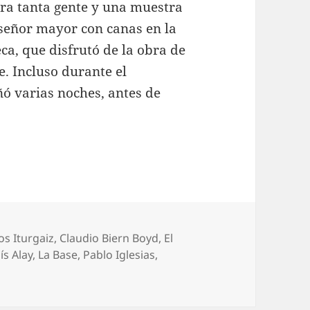
ra tanta gente y una muestra
 señor mayor con canas en la
ca, que disfrutó de la obra de
. Incluso durante el
ó varias noches, antes de
uetas
os Iturgaiz
,
Claudio Biern Boyd
,
El
ís Alay
,
La Base
,
Pablo Iglesias
,