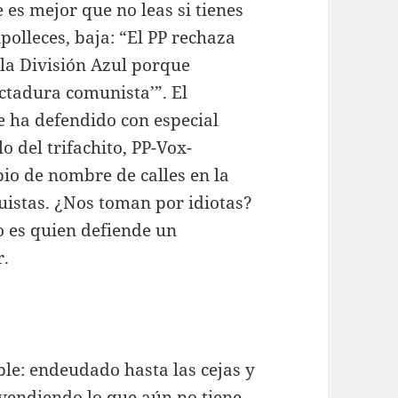
e es mejor que no leas si tienes
lipolleces, baja: “El PP rechaza
 la División Azul porque
ctadura comunista’”. El
e ha defendido con especial
o del trifachito, PP-Vox-
io de nombre de calles en la
uistas. ¿Nos toman por idiotas?
 es quien defiende un
r.
ble: endeudado hasta las cejas y
endiendo lo que aún no tiene,