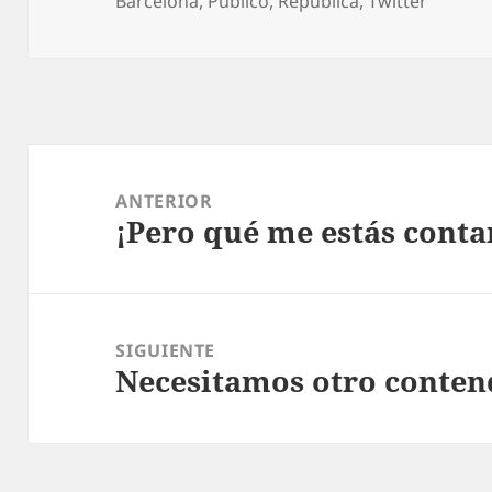
el
Barcelona
,
Público
,
República
,
Twitter
Navegación
de
ANTERIOR
¡Pero qué me estás cont
entradas
Entrada
anterior:
SIGUIENTE
Necesitamos otro conten
Entrada
siguiente: